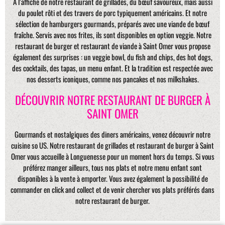
A l’affiche de notre restaurant de grillades, du bœuf savoureux, mais aussi
du poulet rôti et des travers de porc typiquement américains. Et notre
sélection de hamburgers gourmands, préparés avec une viande de bœuf
fraîche. Servis avec nos frites, ils sont disponibles en option veggie. Notre
restaurant de burger et restaurant de viande à Saint Omer vous propose
également des surprises : un veggie bowl, du fish and chips, des hot dogs,
des cocktails, des tapas, un menu enfant. Et la tradition est respectée avec
nos desserts iconiques, comme nos pancakes et nos milkshakes.
DÉCOUVRIR NOTRE RESTAURANT DE BURGER À
SAINT OMER
Gourmands et nostalgiques des diners américains, venez découvrir notre
cuisine so US. Notre restaurant de grillades et restaurant de burger à Saint
Omer vous accueille à Longuenesse pour un moment hors du temps. Si vous
préférez manger ailleurs, tous nos plats et notre menu enfant sont
disponibles à la vente à emporter. Vous avez également la possibilité de
commander en click and collect et de venir chercher vos plats préférés dans
notre restaurant de burger.