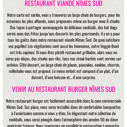
RESTAURANT VIANDE NÎMES SUD
Notre carte est variée, vous y trouverez un large choix de burgers, pour les
estomacs les plus affamés, nous proposons même un burger avec 6 steaks.
Des tapas à partager accompagnés de délicieux cocktails, des hot dogs
servis avec des frites jusqu’aux desserts les plus gourmands, il y en a pour
tous les goûts dans notre restaurant viande Nîmes Sud. De quoi satisfaire
vos papilles! Les végétariens sont aussi les bienvenus, notre Veggie Bowl
est très copieux. Si vous êtes plutôt restaurant grillades, alors vous ne
serez pas déçus, des steaks aux ribs, tous nos steak hachés sont servies sur
ardoise. Côté dessert, un large choix de glaces, pancakes, cookies, churros,
milkshake vous est proposé. Le menu enfant est composé d’un plat, d’un
dessert, d’une boisson et… d’une surprise.
VENIR AU RESTAURANT BURGER NÎMES SUD
Notre restaurant burger est facilement accessible dans la zone commerciale
Nîmes Sud. Sur place, vous serez installés dans de confortables banquettes
à l’américaine comme si vous y étiez. En dégustant notre sélection de
cocktails, vous serez plongés dans l’atmosphère des années 50 du diner
américain typique. Nous proposons en parallèle la restauration à emporter,