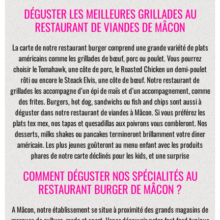
DÉGUSTER LES MEILLEURES GRILLADES AU
RESTAURANT DE VIANDES DE MÂCON
La carte de notre restaurant burger comprend une grande variété de plats
américains comme les grillades de bœuf, porc ou poulet. Vous pourrez
choisir le Tomahawk, une côte de porc, le Roasted Chicken un demi-poulet
rôti ou encore le Steack Elvis, une côte de bœuf. Notre restaurant de
grillades les accompagne d’un épi de maïs et d’un accompagnement, comme
des frites. Burgers, hot dog, sandwichs ou fish and chips sont aussi à
déguster dans notre restaurant de viandes à Mâcon. Si vous préférez les
plats tex mex, nos tapas et quesadillas aux poivrons vous combleront. Nos
desserts, milks shakes ou pancakes termineront brillamment votre diner
américain. Les plus jeunes goûteront au menu enfant avec les produits
phares de notre carte déclinés pour les kids, et une surprise
COMMENT DÉGUSTER NOS SPÉCIALITÉS AU
RESTAURANT BURGER DE MÂCON ?
A Mâcon, notre établissement se situe à proximité des grands magasins de
marques de culture, mode et sport. Venez découvrir notre fast food typique