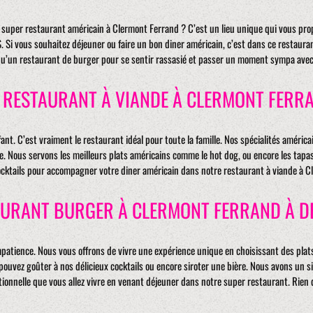
 super restaurant américain à Clermont Ferrand ? C’est un lieu unique qui vous pro
. Si vous souhaitez déjeuner ou faire un bon diner américain, c’est dans ce restauran
qu’un restaurant de burger pour se sentir rassasié et passer un moment sympa avec
 RESTAURANT À VIANDE À CLERMONT FERR
t. C’est vraiment le restaurant idéal pour toute la famille. Nos spécialités américa
le. Nous servons les meilleurs plats américains comme le hot dog, ou encore les tapa
ocktails pour accompagner votre diner américain dans notre restaurant à viande à C
AURANT BURGER À CLERMONT FERRAND À D
atience. Nous vous offrons de vivre une expérience unique en choisissant des plats 
uvez goûter à nos délicieux cocktails ou encore siroter une bière. Nous avons un si
tionnelle que vous allez vivre en venant déjeuner dans notre super restaurant. Rie