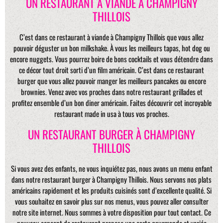
UN RESTAURANT À VIANDE À CHAMPIGNY
THILLOIS
C’est dans ce restaurant à viande à Champigny Thillois que vous allez
pouvoir déguster un bon milkshake. À vous les meilleurs tapas, hot dog ou
encore nuggets. Vous pourrez boire de bons cocktails et vous détendre dans
ce décor tout droit sorti d’un film américain. C’est dans ce restaurant
burger que vous allez pouvoir manger les meilleurs pancakes ou encore
brownies. Venez avec vos proches dans notre restaurant grillades et
profitez ensemble d’un bon diner américain. Faites découvrir cet incroyable
restaurant made in usa à tous vos proches.
UN RESTAURANT BURGER À CHAMPIGNY
THILLOIS
Si vous avez des enfants, ne vous inquiétez pas, nous avons un menu enfant
dans notre restaurant burger à Champigny Thillois. Nous servons nos plats
américains rapidement et les produits cuisinés sont d’excellente qualité. Si
vous souhaitez en savoir plus sur nos menus, vous pouvez aller consulter
notre site internet. Nous sommes à votre disposition pour tout contact. Ce
nouveau concept de restaurant propose une carte gourmande et variée